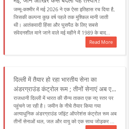
मई, जानें आखिर कैसे बदली यह तस्वीर?
जम्मू-कश्मीर में मई 2026 ने एक ऐसा इतिहास रच दिया है,
जिसकी कल्पना कुछ वर्ष पहले तक मुश्किल मानी जाती
थी। आतंकवादी हिंसा और घुसपैठ के लिए सबसे
संवेदनशील माने जाने वाले मई महीने में 1989 के बाद
पहली बार न कोई आतंकी हमला हुआ, न किसी नागरिक या
Read More
सुरक्षाकर्मी की जान गई। यह उपलब्धि केवल एक आंकड़ा
नहीं, बल्कि जम्मू-कश्मीर में बदलते सुरक्षा परिदृश्य,
सुरक्षाबलों की रणनीति और आतंकवाद के खिलाफ जारी
निर्णायक अभियान की कहानी बयां करती है। आइये बताते
दिल्ली में तैयार हो रहा भारतीय सेना का
हैं कि आखिर 36 साल बाद कैसे बदली यह तस्वीर?..
अंडरग्राउंड कंट्रोल रूम ; तीनों सेनाएं अब एक
साथ दुश्मन पर रखेंगी नजर
राजधानी दिल्ली में भारत की सैन्य ताकत एक नए स्तर पर
पहुंचने जा रही है। जमीन के नीचे तैयार किया गया
अत्याधुनिक अंडरग्राउंड जॉइंट ऑपरेशंस कंट्रोल रूम अब
तीनों सेनाओं थल, जल और वायु को एक साथ जोड़कर युद्ध