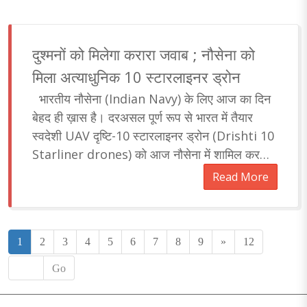
दुश्मनों को मिलेगा करारा जवाब ; नौसेना को
मिला अत्याधुनिक 10 स्टारलाइनर ड्रोन
भारतीय नौसेना (Indian Navy) के लिए आज का दिन
बेहद ही ख़ास है। दरअसल पूर्ण रूप से भारत में तैयार
स्वदेशी UAV दृष्टि-10 स्टारलाइनर ड्रोन (Drishti 10
Starliner drones) को आज नौसेना में शामिल कर
लिया गया है। 'अदाणी डिफेंस एंड एयरोस्पेस' द्वारा..
Read More
1
2
3
4
5
6
7
8
9
»
12
Go