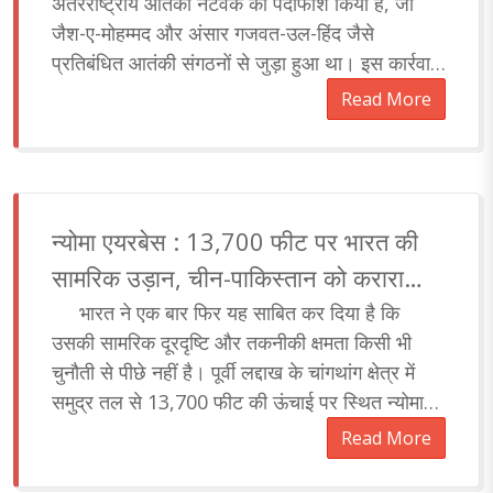
अंतरराष्ट्रीय आतंकी नेटवर्क का पर्दाफाश किया है, जो
जैश-ए-मोहम्मद और अंसार गजवत-उल-हिंद जैसे
प्रतिबंधित आतंकी संगठनों से जुड़ा हुआ था। इस कार्रवाई
में दो डॉक्टर समेत सात लोगों को गिरफ्तार किया गया है।
Read More
पुलिस ने..
न्योमा एयरबेस : 13,700 फीट पर भारत की
सामरिक उड़ान, चीन-पाकिस्तान को करारा
संदेश
भारत ने एक बार फिर यह साबित कर दिया है कि
उसकी सामरिक दूरदृष्टि और तकनीकी क्षमता किसी भी
चुनौती से पीछे नहीं है। पूर्वी लद्दाख के चांगथांग क्षेत्र में
समुद्र तल से 13,700 फीट की ऊंचाई पर स्थित न्योमा
एयरबेस अब पूरी तरह से संच..
Read More