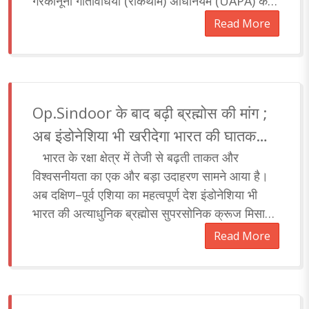
गैरकानूनी गतिविधियां (रोकथाम) अधिनियम (UAPA) के
तहत उम्रकैद की सजा सुना..
Read More
Op.Sindoor के बाद बढ़ी ब्रह्मोस की मांग ;
अब इंडोनेशिया भी खरीदेगा भारत की घातक
मिसाइल, कतार में कई अन्य देश...'
भारत के रक्षा क्षेत्र में तेजी से बढ़ती ताकत और
विश्वसनीयता का एक और बड़ा उदाहरण सामने आया है।
अब दक्षिण–पूर्व एशिया का महत्वपूर्ण देश इंडोनेशिया भी
भारत की अत्याधुनिक ब्रह्मोस सुपरसोनिक क्रूज मिसाइल
खरीदने की तैयारी में है। यह केव..
Read More